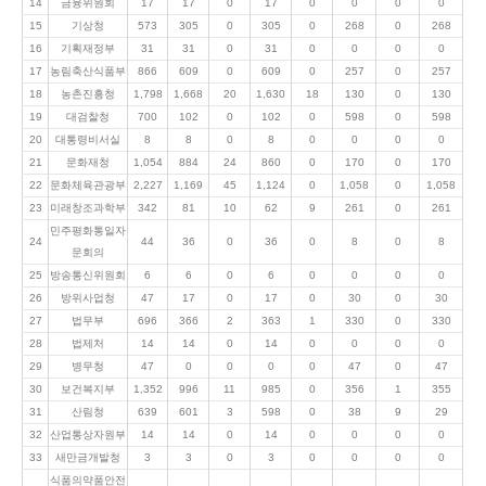
14
금융위원회
17
17
0
17
0
0
0
0
15
기상청
573
305
0
305
0
268
0
268
16
기획재정부
31
31
0
31
0
0
0
0
17
농림축산식품부
866
609
0
609
0
257
0
257
18
농촌진흥청
1,798
1,668
20
1,630
18
130
0
130
19
대검찰청
700
102
0
102
0
598
0
598
20
대통령비서실
8
8
0
8
0
0
0
0
21
문화재청
1,054
884
24
860
0
170
0
170
22
문화체육관광부
2,227
1,169
45
1,124
0
1,058
0
1,058
23
미래창조과학부
342
81
10
62
9
261
0
261
민주평화통일자
24
44
36
0
36
0
8
0
8
문회의
25
방송통신위원회
6
6
0
6
0
0
0
0
26
방위사업청
47
17
0
17
0
30
0
30
27
법무부
696
366
2
363
1
330
0
330
28
법제처
14
14
0
14
0
0
0
0
29
병무청
47
0
0
0
0
47
0
47
30
보건복지부
1,352
996
11
985
0
356
1
355
31
산림청
639
601
3
598
0
38
9
29
32
산업통상자원부
14
14
0
14
0
0
0
0
33
새만금개발청
3
3
0
3
0
0
0
0
식품의약품안전