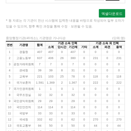
엑셀다운로드
* 동 자료는 각 기관이 전산 시스템에 입력한 내용을 바탕으로 작성되어 일부 오차가
있을 수 있으며, 향후 확인 과정을 통해 수정ㆍ보완될 수 있음.
중앙행정기관(48개소), 기관명은 가나다순
(단위:명)
기관 소속 인력
기관 소속 외 인력
연번
기관명
합계
소계
단시간
기간제
기타
소계
파견
용역
1
경찰청
407
407
0
407
0
0
0
0
2
고용노동부
637
406
26
380
0
231
0
231
3
공정거래위원회
7
7
0
7
0
0
0
0
4
관세청
39
39
8
31
0
0
0
0
5
교육부
221
103
25
78
0
118
0
118
6
국가보훈처
1,591
1,369
2
1,367
0
222
0
222
7
국가인권위원회
1
1
0
1
0
0
0
0
8
국무조정실
32
32
0
32
0
0
0
0
9
국민권익위원회
29
29
0
29
0
0
0
0
10
국민안전처
114
114
0
114
0
0
0
0
11
국방부
33
33
0
33
0
0
0
0
12
국세청
332
62
0
62
0
270
0
270
13
국토교통부
94
50
0
50
0
44
0
44