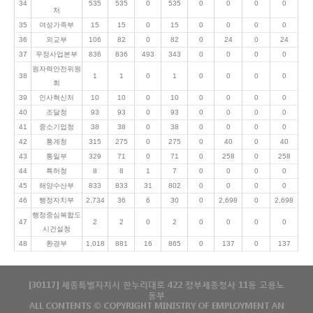
34
535
535
0
535
0
0
0
0
처
35
여성가족부
15
15
0
15
0
0
0
0
36
외교부
106
82
0
82
0
24
0
24
37
우정사업본부
836
836
493
343
0
0
0
0
원자력안전위원
38
1
1
0
1
0
0
0
0
회
39
인사혁신처
10
10
0
10
0
0
0
0
40
조달청
93
93
0
93
0
0
0
0
41
중소기업청
38
38
0
38
0
0
0
0
42
통계청
315
275
0
275
0
40
0
40
43
통일부
329
71
0
71
0
258
0
258
44
특허청
8
8
1
7
0
0
0
0
45
해양수산부
833
833
31
802
0
0
0
0
46
행정자치부
2,734
36
6
30
0
2,698
0
2,698
행정중심복합도
47
2
2
0
2
0
0
0
0
시건설청
48
환경부
1,018
881
16
865
0
137
0
137
[30117] 세종특별자치시 한누리대로 422 정부세종청사 11동 고용노
동부
ALL CONTENTS © COPYRIGHT MINISTRY OF EMPLOYMENT AN