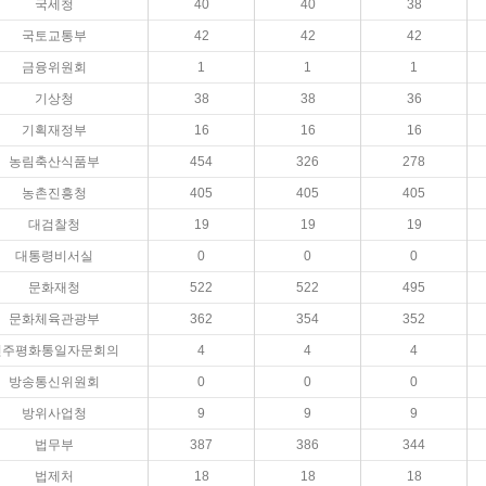
국세청
40
40
38
국토교통부
42
42
42
금융위원회
1
1
1
기상청
38
38
36
기획재정부
16
16
16
농림축산식품부
454
326
278
농촌진흥청
405
405
405
대검찰청
19
19
19
대통령비서실
0
0
0
문화재청
522
522
495
문화체육관광부
362
354
352
민주평화통일자문회의
4
4
4
방송통신위원회
0
0
0
방위사업청
9
9
9
법무부
387
386
344
법제처
18
18
18