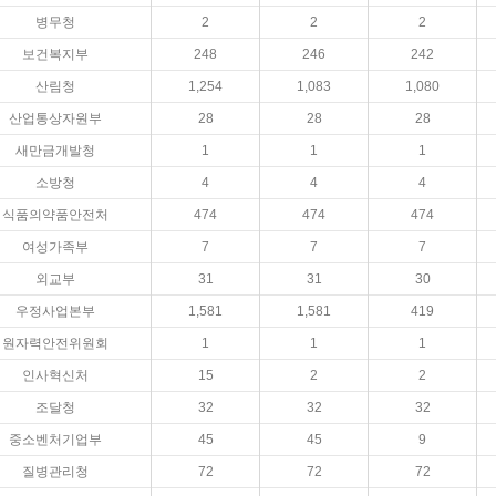
병무청
2
2
2
보건복지부
248
246
242
산림청
1,254
1,083
1,080
산업통상자원부
28
28
28
새만금개발청
1
1
1
소방청
4
4
4
식품의약품안전처
474
474
474
여성가족부
7
7
7
외교부
31
31
30
우정사업본부
1,581
1,581
419
원자력안전위원회
1
1
1
인사혁신처
15
2
2
조달청
32
32
32
중소벤처기업부
45
45
9
질병관리청
72
72
72