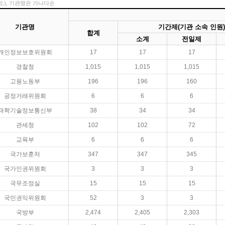
소), 기관명은 가나다순
기관명
기간제(기관 소속 인원)
합계
소계
전일제
개인정보보호위원회
17
17
17
경찰청
1,015
1,015
1,015
고용노동부
196
196
160
공정거래위원회
6
6
6
과학기술정보통신부
38
34
34
관세청
102
102
72
교육부
6
6
6
국가보훈처
347
347
345
국가인권위원회
3
3
3
국무조정실
15
15
15
국민권익위원회
52
3
3
국방부
2,474
2,405
2,303