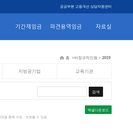
공공부분 고용개선 상담자원센터
기간제임금
파견용역임금
자료실
홈 >비정규직인원 >
2019
지방공기업
교육기관
검색
엑셀다운로드
과정을 통해 수정ㆍ보완될 수 있음.