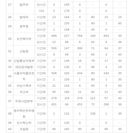
27
법무부
단시간
3
165
0
-
0
-
기타
2
178
0
-
0
-
28
법제처
기간제
13
164
4
80
13
10
기간제
1
150
1
80
1
40
29
병무청
단시간
1
149
1
40
0
-
기간제
968
227
766
185
693
35
30
보건복지부
단시간
12
86
6
62
6
36
기간제
506
147
390
71
64
37
31
산림청
단시간
6
69
3
80
3
40
32
산업통상자원부
기간제
17
146
16
78
17
30
33
새만금개발청
기간제
4
130
4
88
4
15
식품의약품안전
기간제
508
192
244
80
244
35
34
처
단시간
1
100
1
80
1
35
35
여성가족부
기간제
21
142
6
60
5
50
36
외교부
기간제
50
192
21
92
21
40
기간제
279
118
279
112
57
40
37
우정사업본부
단시간
451
84
451
72
286
36
원자력안전위원
38
기간제
1
131
1
156
1
35
회
39
인사혁신처
기간제
7
130
0
-
0
-
40
조달청
기간제
90
182
90
40
90
30