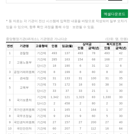
엑셀다운로드
* 동 자료는 각 기관이 전산 시스템에 입력한 내용을 바탕으로 작성되어 일부 오차가
있을 수 있으며, 향후 확인 과정을 통해 수정ㆍ보완될 수 있음.
중앙행정기관(48개소), 기관명은 가나다순
(단위: 명, 만원)
상여금
복지포인트
연번
기관명
고용형태
인원
임금(월)
인원
금액(년)
인원
금액(년)
1
경찰청
기간제
493
137
493
78
493
42
기간제
285
163
154
68
168
27
2
고용노동부
단시간
18
190
6
31
12
6
3
공정거래위원회
기간제
8
199
8
80
8
30
4
관세청
기간제
31
133
31
100
31
35
기간제
73
172
18
93
38
34
5
교육부
단시간
33
37
33
21
1
30
기간제
1,342
121
1,323
83
1,330
30
6
국가보훈처
단시간
2
458
2
80
2
30
7
국가인권위원회
기간제
1
165
1
164
1
37
8
국무조정실
기간제
9
154
9
60
5
30
9
국민권익위원회
기간제
27
157
27
200
27
40
10
국민안전처
기간제
60
207
7
112
16
64