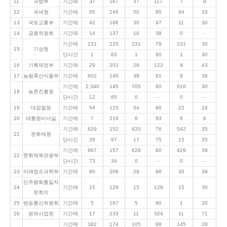
11
국방부
기간제
37
167
37
117
7
9
12
국세청
기간제
65
146
50
95
64
33
13
국토교통부
기간제
42
188
30
97
11
30
14
금융위원회
기간제
14
137
10
39
0
-
기간제
231
220
231
79
231
30
15
기상청
단시간
1
83
1
80
1
30
16
기획재정부
기간제
29
203
29
122
9
43
17
농림축산식품부
기간제
602
140
38
81
8
36
기간제
2,340
145
705
80
616
30
18
농촌진흥청
단시간
12
65
0
-
0
-
19
대검찰청
기간제
54
125
54
80
22
24
20
대통령비서실
기간제
7
219
6
93
6
6
기간제
829
152
620
76
542
35
21
문화재청
단시간
29
97
17
75
15
35
기간제
967
157
628
80
429
39
22
문화체육관광부
단시간
73
34
0
-
0
-
23
미래창조과학부
기간제
80
208
28
98
36
39
민주평화통일자
24
기간제
15
128
15
128
15
30
문회의
25
방송통신위원회
기간제
5
187
5
90
1
20
26
방위사업청
기간제
17
233
11
324
11
71
기간제
382
174
105
88
145
28